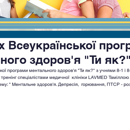
х Всеукраїнської прог
ного здоров'я "Ти як?
ої програми ментального здоров'я "Ти як?" з учнями 8-1 і 8-
 тренінг спеціалістами медичної  клініки LAVMED Таміллою 
ему: " Ментальне здоров'я. Депресія,  горювання, ПТСР - роз