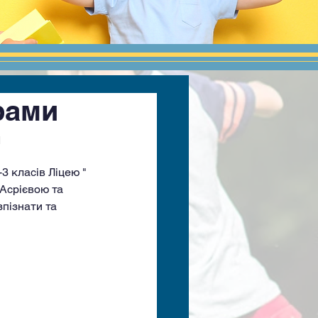
рами
"
3 класів Ліцею " 
Асрієвою та 
пізнати та 