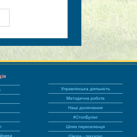
ція
Управлінська діяльність
а
Методична робота
а
Наші досягнення
#СтопБулінг
ч
Шлях переселенця
ійника
Школа - прозоро