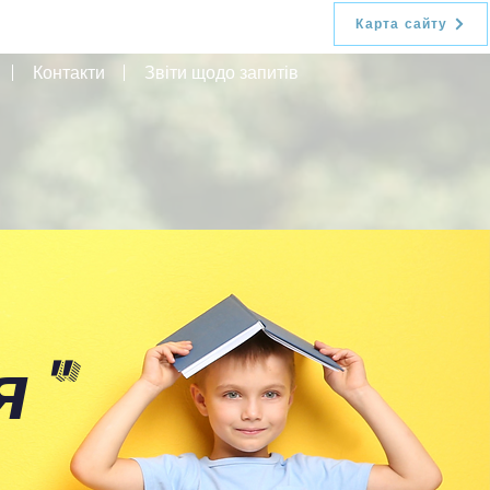
Карта сайту
Контакти
Звіти щодо запитів
я
"