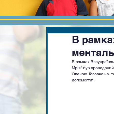
В рамка
менталь
В рамках Всеукраїнськ
Мрія" був проведений
Оленою  Головко на  т
допомогти".