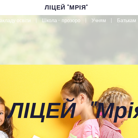
ЛІЦЕЙ "МРІЯ"
акладу освіти
Школа - прозоро
Учням
Батькам
 ЛІЦЕЙ
"
Мрі