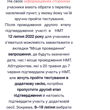
На своїх 
інформаційних сторінках
учасники мають обрати з переліку 
населений пункт, у якому йому чи їй 
зручно пройти тестування.
Після  проходження   другого   етапу   
підтвердження  участі  в    НМТ 
12 липня 2022 року
 для учасника 
з’явиться можливість завантажити з 
вкладки “Місце проведення” 
запрошення
, де будуть зазначені 
дата, час і місце проходження НМТ.
Абітурієнтам, які з 20 травня до 7 
червня підтвердили участь у НМТ, 
але 
хочуть пройти тестування в 
додаткову сесію,
 потрібно 
пропустити другий етап 
підтвердження
 й натомість 
підтвердити участь у додатковій 
сесії. Зокрема, 
8–18 липня
 вибрати 