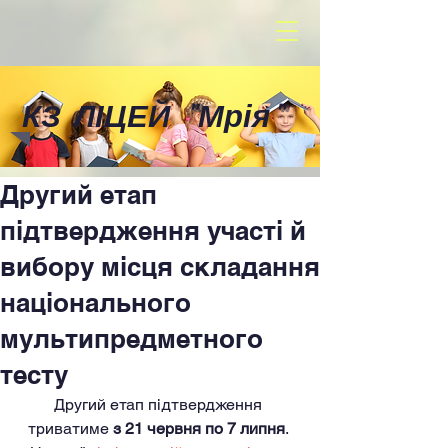
КЗ ЛІЦЕЙ
"
Мрія
"
Другий етап
підтвердження участі й
вибору місця складання
національного
мультипредметного
тесту
Другий етап підтвердження 
триватиме 
з 21 червня по 7 липня
. 