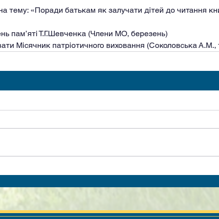
на тему: «Поради батькам як залучати дітей до читання кни
нь пам’яті Т.Г.Шевченка (Члени МО, березень)
зувати Місячник патріотичного виховання (Соколовська А.М., 