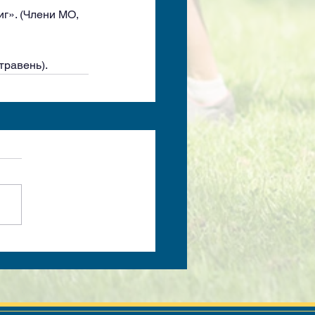
г». (Члени МО, 
травень).