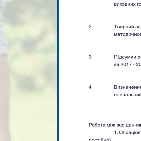
2		Творчий 
3		Підсумки
4		Визначен
Робота між засіданнями       
		1. Опрацювання нової методичної літератури, відвідування бібліотеки. (Члени МО, 
постійно)