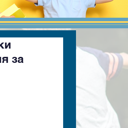
ки
я за