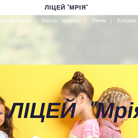
ЛІЦЕЙ "МРІЯ"
акладу освіти
Школа - прозоро
Учням
Батькам
 ЛІЦЕЙ
"
Мрі