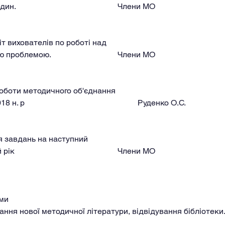
		виховних годин.						Члени МО 
звіт вихователів по роботі над 
		методичною проблемою.				Члени МО
 роботи методичного об'єднання 
		за 2017 - 2018 н. р						Руденко О.С.
ня завдань на наступний 
		навчальний рік						Члени МО
                                