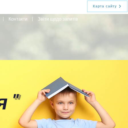
Карта сайту
Контакти
Звіти щодо запитів
я
"