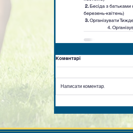
2. 
Бесіда з батьками 
березень-квітень)
3. 
Організувати Тижде
		4. Органі
Коментарі
Написати коментар...