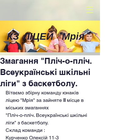
КЗ ЛІЦЕЙ
"
Мрія
"
Змагання "Пліч-о-пліч.
Всеукраїнські шкільні
ліги" з баскетболу.
Вітаємо збірну команду юнаків 
ліцею "Мрія" за зайняте
 ІІ
 місце в 
міських змаганнях 
"Пліч-о-пліч. Всеукраїнські шкільні 
ліги" з баскетболу.
Склад команди :
Курченко Олексій 11-3