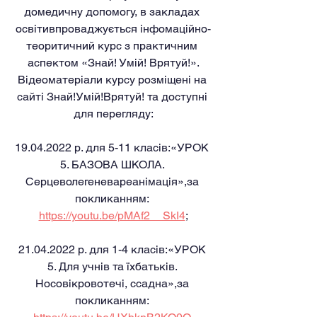
домедичну допомогу, в закладах 
освітивпроваджується інфомаційно-
теоритичний курс з практичним 
аспектом «Знай! Умій! Врятуй!».
Відеоматеріали курсу розміщені на 
сайті Знай!Умій!Врятуй! та доступні 
для перегляду:
19.04.2022 р. для 5-11 класів:«УРОК 
5. БАЗОВА ШКОЛА. 
Серцеволегеневареанімація»,за 
покликанням: 
https://youtu.be/pMAf2__SkI4
;
21.04.2022 р. для 1-4 класів:«УРОК 
5. Для учнів та їхбатьків. 
Носовікровотечі, ссадна»,за 
покликанням: 