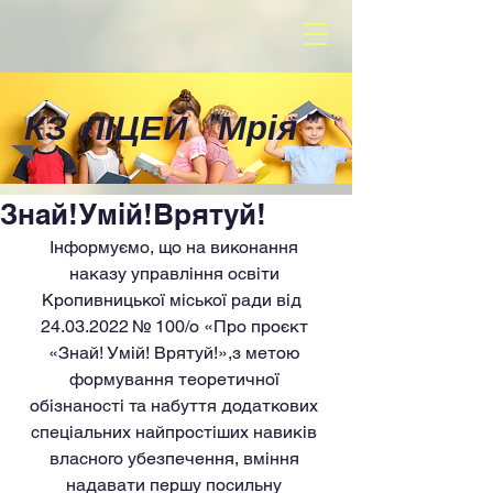
КЗ ЛІЦЕЙ
"
Мрія
"
Знай!Умій!Врятуй!
Інформуємо, що на виконання 
наказу управління освіти 
Кропивницької міської ради від  
24.03.2022 № 100/о «Про проєкт 
«Знай! Умій! Врятуй!»,з метою 
формування теоретичної 
обізнаності та набуття додаткових 
спеціальних найпростіших навиків 
власного убезпечення, вміння 
надавати першу посильну 