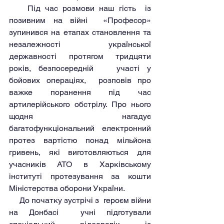
    Під час розмови наш гість  із 
позивним на війні  «Професор» 
зупинився на етапах становлення та 
незалежності  української 
державності протягом тридцяти 
років, безпосередній   участі у 
бойових операціях,  розповів про  
важке поранення під час 
артилерійського обстрілу. Про нього 
щодня нагадує 
багатофункціональний  електронний 
протез вартістю понад мільйона 
гривень, які виготовляються для 
учасників АТО в Харківському 
інституті протезування за кошти 
Міністерства оборони України.
     До початку зустрічі з  героєм війни 
на Донбасі  учні підготували  