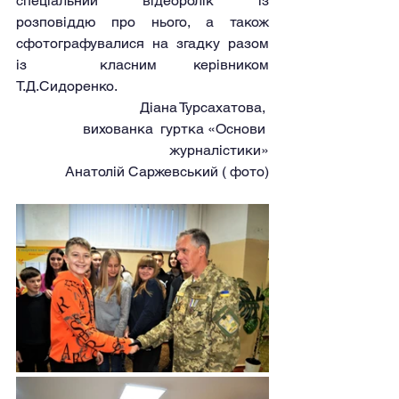
спеціальний відеоролік із 
розповіддю про нього, а також 
сфотографувалися на згадку разом 
із  класним керівником 
Т.Д.Сидоренко.
 Діана Турсахатова, 
вихованка  гуртка «Основи 
журналістики»
Анатолій Саржевський ( фото)