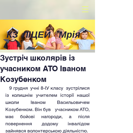
КЗ ЛІЦЕЙ
"
Мрія
"
Зустріч школярів із
учасником АТО Іваном
Козубенком
   9 грудня  учні 8-ІУ класу  зустрілися 
із колишнім учителем історії нашої 
школи Іваном Васильовичем 
Козубенком. Він був   учасником АТО, 
має бойові нагороди, а після 
повернення додому інвалідом 
зайнявся волонтерською діяльністю.