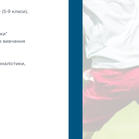
 (5-9 класи),
ки"
е вивчення 
рналістики, 