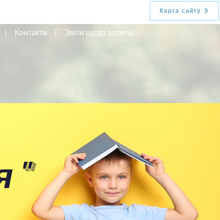
Карта сайту
Контакти
Звіти щодо запитів
я
"