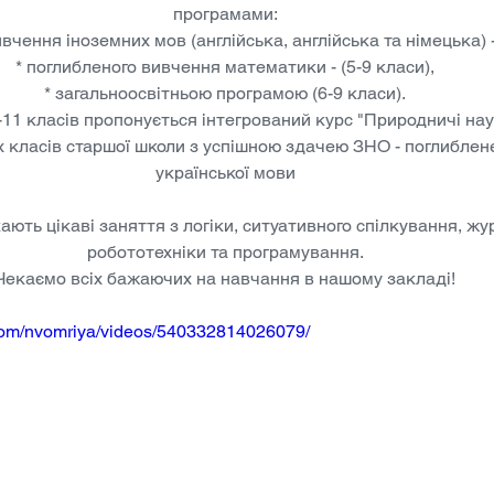
програмами:
вчення іноземних мов (англійська, англійська та німецька) -
* поглибленого вивчення математики - (5-9 класи),
* загальноосвітньою програмою (6-9 класи).
-11 класів пропонується інтегрований курс "Природничі нау
х класів старшої школи з успішною здачею ЗНО - поглиблен
української мови
ають цікаві заняття з логіки, ситуативного спілкування, жу
робототехніки та програмування.
Чекаємо всіх бажаючих на навчання в нашому закладі!
com/nvomriya/videos/540332814026079/