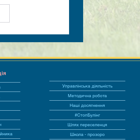
ція
Управлінська діяльність
а
Методична робота
а
Наші досягнення
#СтопБулінг
ч
Шлях переселенця
ійника
Школа - прозоро