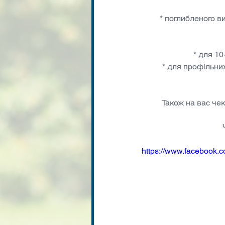
* поглибленого ви
* для 10
* для профільни
Також на вас чек
https://www.facebook.