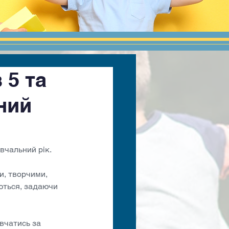
 5 та
ний
авчальний рік.
и, творчими, 
ються, задаючи 
вчатись за 