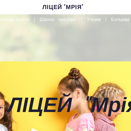
ЛІЦЕЙ "МРІЯ"
акладу освіти
Школа - прозоро
Учням
Батькам
 ЛІЦЕЙ
"
Мрі