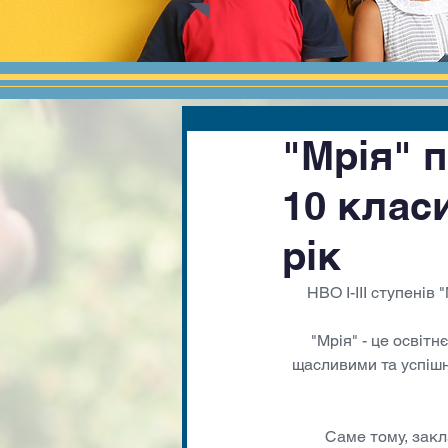
"Мрія" п
10 клас
рік
НВО І-ІІІ ступенів
"Мрія" - це освіт
щасливими та успішн
Саме тому, закл