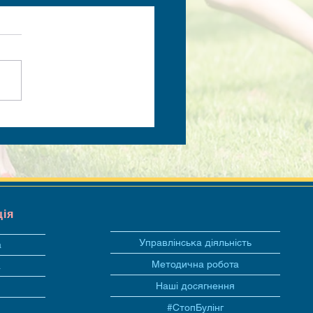
ція
Управлінська діяльність
а
Методична робота
а
Наші досягнення
#СтопБулінг