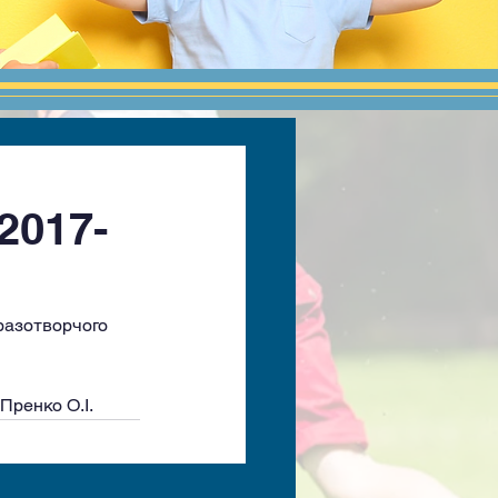
2017-
разотворчого 
 Пренко О.І.