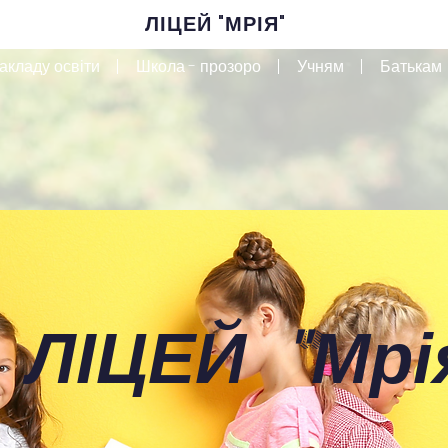
ЛІЦЕЙ "МРІЯ"
акладу освіти
Школа - прозоро
Учням
Батькам
 ЛІЦЕЙ
"
Мрі