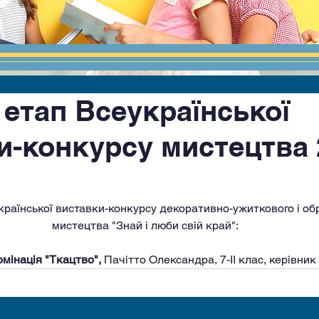
 етап Всеукраїнської
и-конкурсу мистецтва 
країнської виставки-конкурсу декоративно-ужиткового і об
мистецтва "Знай і люби свій край":
омінація "Ткацтво", 
Пачітто Олександра, 7-ІІ клас, керівник