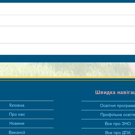
Швидка навіга
Головна
Освітня програм
Про нас
Профільна освіт
Новини
Все про ЗНО
Вакансії
Все про ДПА