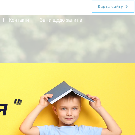
Карта сайту
Контакти
Звіти щодо запитів
я
"