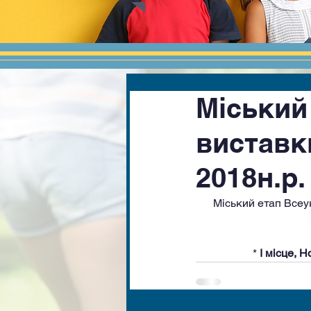
Міський
виставк
2018н.р.
Міський етап Всеу
	* 
І місце, Н