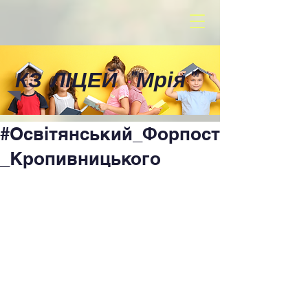
КЗ ЛІЦЕЙ
"
Мрія
"
#Освітянський_Форпост
_Кропивницького