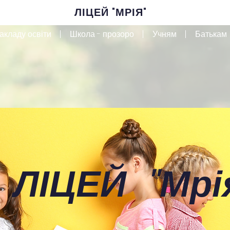
ЛІЦЕЙ "МРІЯ"
акладу освіти
Школа - прозоро
Учням
Батькам
 ЛІЦЕЙ
"
Мрі