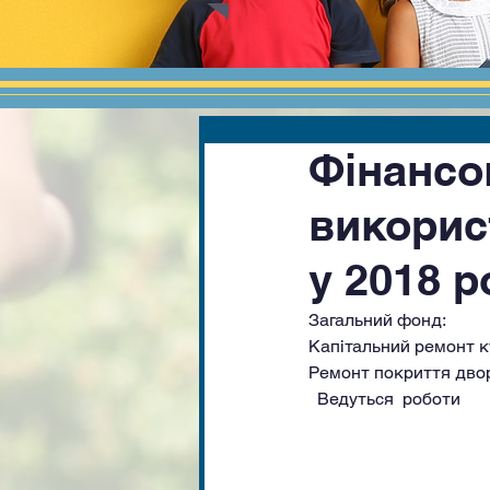
Фінансо
викорис
у 2018 р
Загаль
Капітальний ремонт к
Ремонт покриття двору
  Ведуться  роботи