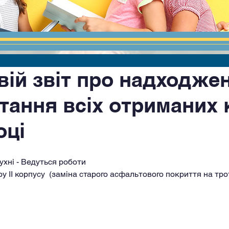
вій звіт про надходже
тання всіх отриманих 
оці
ний фонд:   	      
ухні - Ведуться роботи
 ІІ корпусу  (заміна старого асфальтового покриття на трот