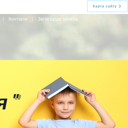
Карта сайту
Контакти
Звіти щодо запитів
я
"