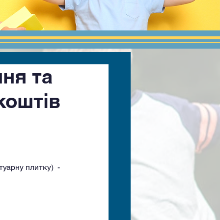
ння та
коштів
уарну плитку)  - 