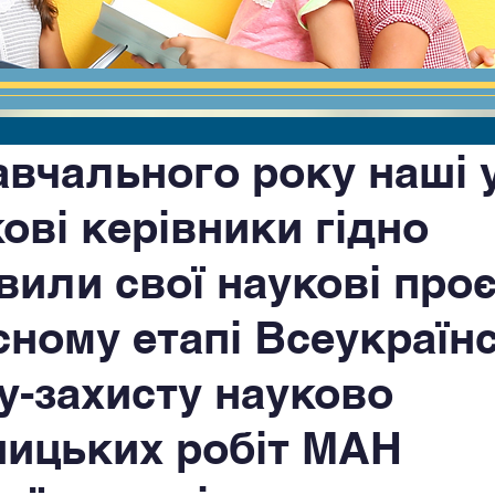
авчального року наші у
кові керівники гідно
вили свої наукові про
сному етапі Всеукраїн
у-захисту науково
ницьких робіт МАН