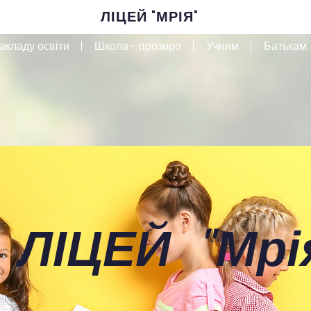
ЛІЦЕЙ "МРІЯ"
акладу освіти
Школа - прозоро
Учням
Батькам
 ЛІЦЕЙ
"
Мрі