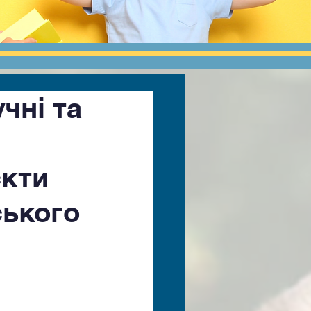
чні та
єкти
ського