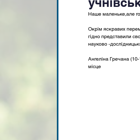
учнівсь
Наше маленьке,але го
Окрім яскравих перемо
гідно представили сво
науково -дослідницьки
Ангеліна Гречана (10-1
місце