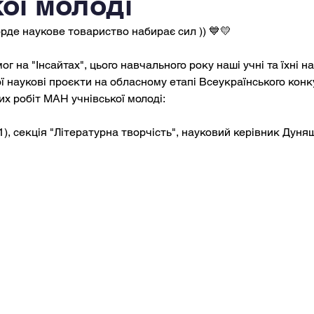
кої молоді
рде наукове товариство набирає сил )) 💙💛
г на "Інсайтах", цього навчального року наші учні та їхні на
ї наукові проєкти на обласному етапі Всеукраїнського конк
х робіт МАН учнівської молоді:
), секція "Літературна творчість", науковий керівник Дуняше