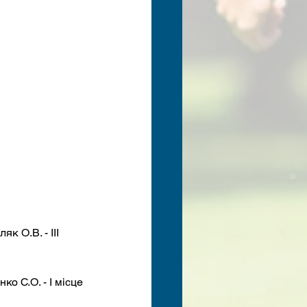
к О.В. - ІІІ 
о С.О. - І місце