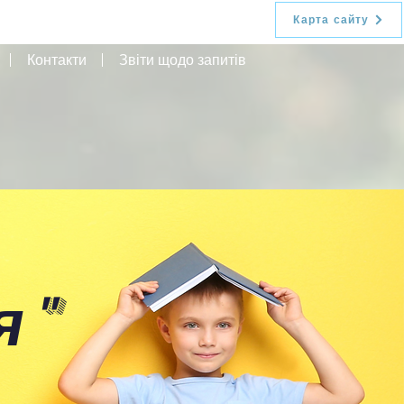
Карта сайту
Контакти
Звіти щодо запитів
я
"