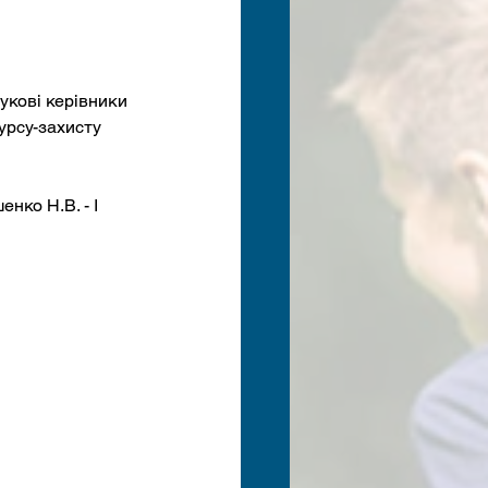
укові керівники 
урсу-захисту 
нко Н.В. - І 