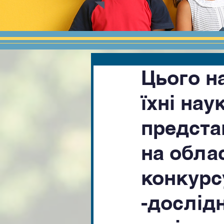
Цього н
їхні нау
предста
на обла
конкурс
-дослід