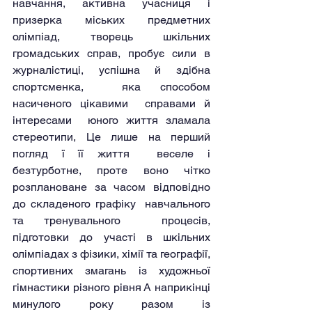
навчання, активна учасниця і 
призерка міських предметних 
олімпіад, творець шкільних 
громадських справ, пробує сили в 
журналістиці, успішна й здібна 
спортсменка,  яка способом 
насиченого цікавими  справами й 
інтересами  юного життя зламала  
стереотипи, Це лише на перший 
погляд ї її життя  веселе і 
безтурботне, проте воно чітко   
розплановане за часом відповідно 
до складеного графіку  навчального 
та тренувального  процесів, 
підготовки до участі в шкільних 
олімпіадах з фізики, хімії та географії,  
спортивних змагань із художньої 
гімнастики різного рівня А наприкінці 
минулого року разом із 