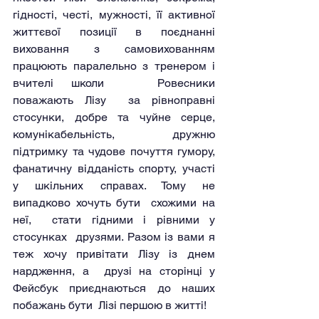
гідності, честі, мужності, її активної 
життєвої позиції в поєднанні 
виховання з самовихованням  
працюють паралельно з тренером і 
вчителі школи   Ровесники 
поважають Лізу  за рівноправні 
стосунки, добре та чуйне серце,  
комунікабельність, дружню 
підтримку та чудове почуття гумору, 
фанатичну відданість спорту, участі 
у шкільних справах. Тому не 
випадково хочуть бути  схожими на 
неї,  стати гідними і рівними у 
стосунках  друзями. Разом із вами я 
теж хочу привітати Лізу із днем 
нардження, а  друзі на сторінці у  
Фейсбук приєднаються до наших 
побажань бути  Лізі першою в житті!