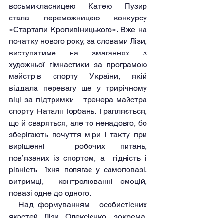
восьмикласницею Катею Пузир 
стала переможницею конкурсу 
«Стартапи Кропивіницького». Вже на 
початку нового року, за словами Лізи, 
виступатиме на змаганнях з 
художньої гімнастики за програмою 
майстрів спорту України, якій 
віддала перевагу ще у трирічному 
віці за підтримки   тренера майстра 
спорту Наталії Горбань. Трапляється, 
що й сваряться, але то ненадовго, бо 
зберігають почуття міри і такту при 
вирішенні  робочих питань, 
пов’язаних із спортом, а  гідність і 
рівність  їхня полягає у самоповазі, 
витримці,  контролюванні емоцій,  
повазі одне до одного. 
  Над формуванням  особистісних 
якостей Лізи Олексієнко, зокрема,  