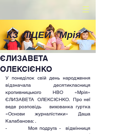
КЗ ЛІЦЕЙ
"
Мрія
"
ЄЛИЗАВЕТА
ОЛЕКСІЄНКО
У понеділок свій день народження 
відзначала  десятикласниця 
кропивницького НВО «Мрія» 
ЄЛИЗАВЕТА  ОЛЕКСІЄНКО.  Про неї 
веде розповідь   вихованка гуртка 
«Основи журналістики» Даша 
Калабанова: .
-         Моя подруга -  відмінниця 