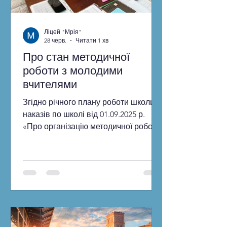
Ліцей "Мрія"
28 черв.
Читати 1 хв
Про стан методичної
роботи з молодими
вчителями
Згідно річного плану роботи школи,
наказів по школі від 01.09.2025 р.
«Про організацію методичної роботи
в 2025/2026 н.р.» та з метою допомоги
молодим і новопризначеним
вчителям в закладі освіти продовжує
свою роботу школа молодого
педагога під керівництвом Лариси
Руденко, вчителя початкових класів.
Провідними завданнями ШМВ є
надання молодим і