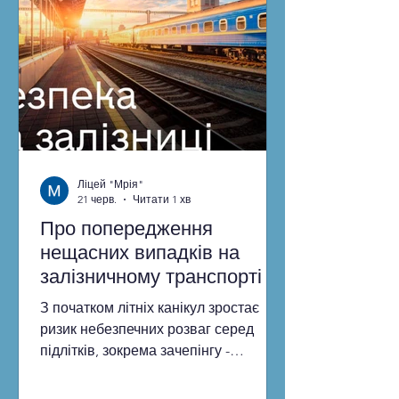
новопризначеним педагогам
методичної допомоги у розв’язанні
першочергових завдань, плануванні
та організації роботи з питань
модерніз
Ліцей "Мрія"
21 черв.
Читати 1 хв
Про попередження
нещасних випадків на
залізничному транспорті
З початком літніх канікул зростає
ризик небезпечних розваг серед
підлітків, зокрема зачепінгу -
чіпляння за зовнішні частини потягів
або поїздки на дахах вагонів заради