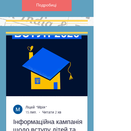
Подробиці
Ліцей "Мрія"
15 лип.
Читати 2 хв
Інформаційна кампанія
щодо вступу дітей та