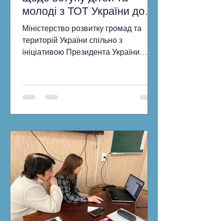
молоді з ТОТ України до
ЗВО
Міністерство розвитку громад та
територій України спільно з
ініціативою Президента України
Bring Kids Back UA та іншими
партнерами продовжує проведення
інформаційної кампанії щодо вступу
дітей та молоді з тимчасово
окупованих територій України до
закладів вищої освіти. У 2026 році всі
вступники, зареєстровані або
задекларовані на ТОТ чи територіях
активних бойових дій, мають право
на вступ за квотою-2. Це означає, що
вони беруть участь в окремому
конкурсі на бюджетні місця й