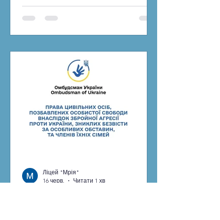
фото, відео чи «екстремального»
контенту для соцмереж. Лише від
початку цього року внаслідок
зачепінгу вже загинули троє дітей,
ще дев’ятеро підлітків отримали
надважкі травми. У багатьох
постраждалих - понад 50% опіків
тіла, що означає тривале лікування,
численні операції та наслідки на все
життя. Особливо не
Ліцей "Мрія"
16 черв.
Читати 1 хв
Інформаційно-
роз’яснювальні матеріали