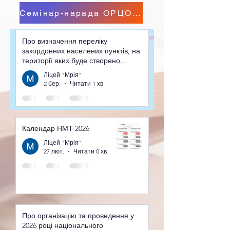
Семінар-нарада ОРЦОЯО
Про визначення переліку
закордонних населених пунктів, на
території яких буде створено
тимчасові екзаменаційні центри для
Ліцей "Мрія"
проведення у 2026 році
2 бер.
Читати 1 хв
національного мультипредметного
тесту
Календар НМТ 2026
Ліцей "Мрія"
27 лют.
Читати 0 хв
Про організацію та проведення у
2026 році національного