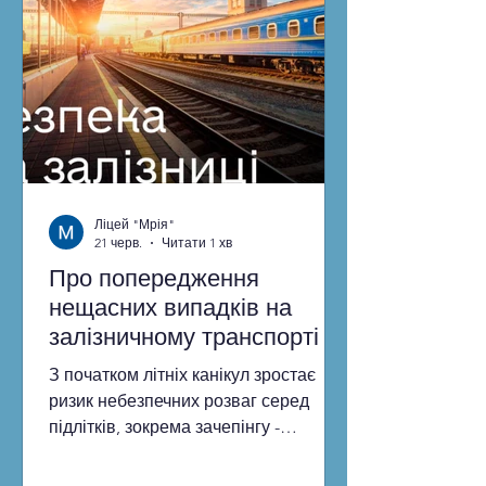
новопризначеним педагогам
методичної допомоги у розв’язанні
першочергових завдань, плануванні
та організації роботи з питань
модерніз
Ліцей "Мрія"
21 черв.
Читати 1 хв
Про попередження
нещасних випадків на
залізничному транспорті
З початком літніх канікул зростає
ризик небезпечних розваг серед
підлітків, зокрема зачепінгу -
чіпляння за зовнішні частини потягів
або поїздки на дахах вагонів заради