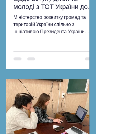
молоді з ТОТ України до
ЗВО
Міністерство розвитку громад та
територій України спільно з
ініціативою Президента України
Bring Kids Back UA та іншими
партнерами продовжує проведення
інформаційної кампанії щодо вступу
дітей та молоді з тимчасово
окупованих територій України до
закладів вищої освіти. У 2026 році всі
вступники, зареєстровані або
задекларовані на ТОТ чи територіях
активних бойових дій, мають право
на вступ за квотою-2. Це означає, що
вони беруть участь в окремому
конкурсі на бюджетні місця й