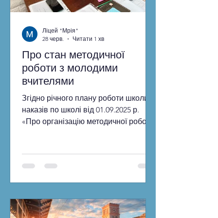
Ліцей "Мрія"
28 черв.
Читати 1 хв
Про стан методичної
роботи з молодими
вчителями
Згідно річного плану роботи школи,
наказів по школі від 01.09.2025 р.
«Про організацію методичної роботи
в 2025/2026 н.р.» та з метою допомоги
молодим і новопризначеним
вчителям в закладі освіти продовжує
свою роботу школа молодого
педагога під керівництвом Лариси
Руденко, вчителя початкових класів.
Провідними завданнями ШМВ є
надання молодим і