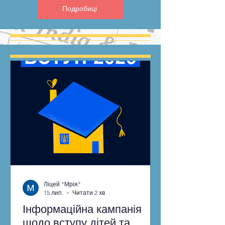
Подробиці
Ліцей "Мрія"
15 лип.
Читати 2 хв
Інформаційна кампанія
щодо вступу дітей та