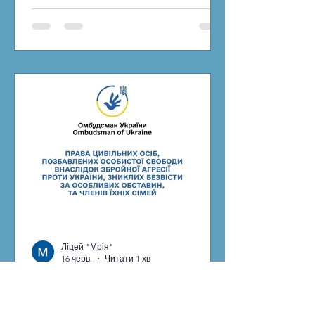
фото, відео чи «екстремального»
контенту для соцмереж. Лише від
початку цього року внаслідок
зачепінгу вже загинули троє дітей,
ще дев’ятеро підлітків отримали
надважкі травми. У багатьох
постраждалих - понад 50% опіків
тіла, що означає тривале лікування,
численні операції та наслідки на все
життя. Особливо не
Ліцей "Мрія"
16 черв.
Читати 1 хв
Інформаційно-
роз’яснювальні матеріали