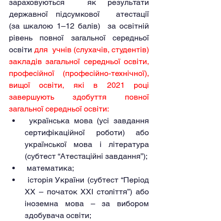
зараховуються  як результати 
державної підсумкової  атестації                                         
(за шкалою 1–12 балів)  за освітній 
рівень повної загальної середньої 
освіти 
для  учнів (слухачів, студентів) 
закладів загальної середньої освіти,  
професійної (професійно-технічної), 
вищої освіти, які в 2021 році  
завершують здобуття повної 
загальної середньої освіти:
 українська мова (усі завдання 
сертифікаційної роботи) або 
української мова і література 
(субтест “Атестаційні завдання”);
 математика;
 історія України (субтест “Період 
XX – початок XXI століття”) або 
іноземна мова – за вибором 
здобувача освіти;