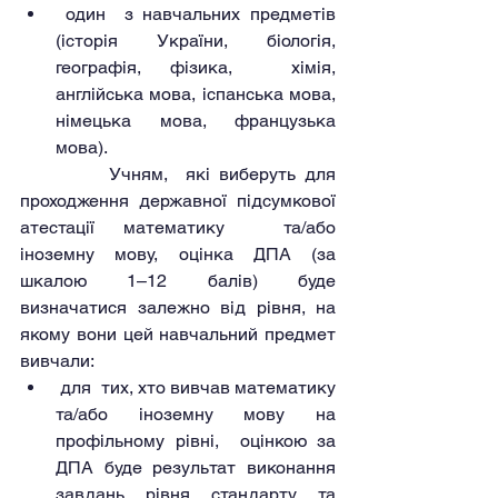
 один  з навчальних предметів 
(історія України, біологія, 
географія, фізика,  хімія, 
англійська мова, іспанська мова, 
німецька мова, французька 
мова).
          Учням,  які виберуть для 
проходження державної підсумкової 
атестації математику  та/або 
іноземну мову, оцінка ДПА (за 
шкалою 1–12 балів) буде 
визначатися залежно від рівня, на 
якому вони цей навчальний предмет 
вивчали:
 для  тих, хто вивчав математику 
та/або іноземну мову на 
профільному рівні,  оцінкою за 
ДПА буде результат виконання 
завдань рівня стандарту та  