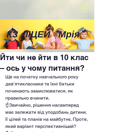
КЗ ЛІЦЕЙ
"
Мрія
"
Йти чи не йти в 10 клас
– ось у чому питання?
Ще на початку навчального року 
дев’ятикласники та їхні батьки 
починають замислюватися, як 
правильно вчинити. 
☝️Звичайно, рішення насамперед 
має залежати від уподобань дитини, 
її цілей та планів на майбутнє. Проте, 
який варіант перспективніший? 