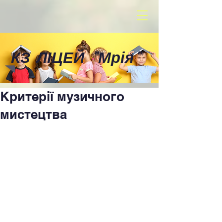
КЗ ЛІЦЕЙ
"
Мрія
"
Критерії музичного
мистецтва