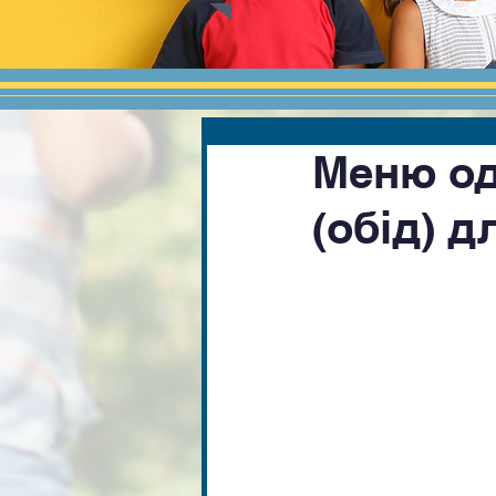
Меню од
(обід) д