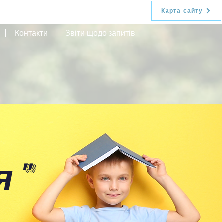
Карта сайту
Контакти
Звіти щодо запитів
я
"