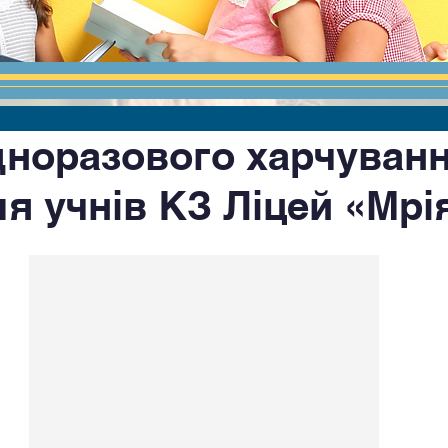
норазового харчуван
ля учнів КЗ Ліцей «Мрі