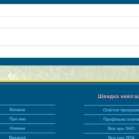
Швидка навіга
Головна
Освітня програм
Про нас
Профільна освіт
Новини
Все про ЗНО
Вакансії
Все про ДПА