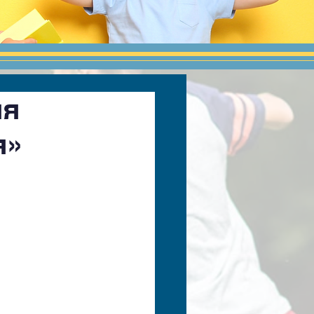
ня
я»