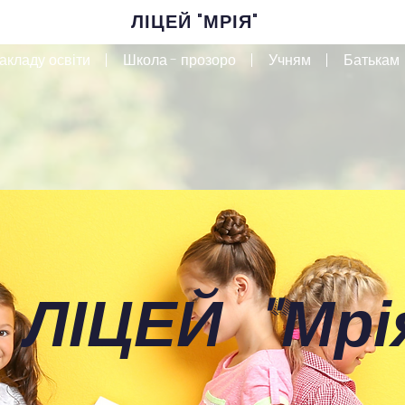
ЛІЦЕЙ "МРІЯ"
акладу освіти
Школа - прозоро
Учням
Батькам
 ЛІЦЕЙ
"
Мрі