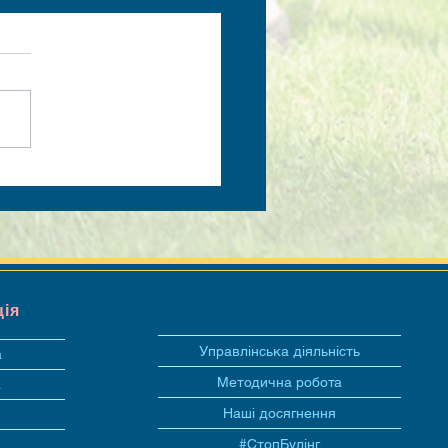
ція
Управлінська діяльність
а
Методична робота
а
Наші досягнення
#СтопБулінг