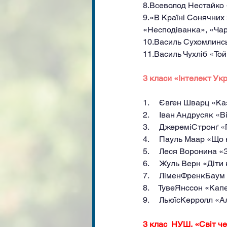
8.Всеволод Нестайко 
9.«В Країні Сонячних
«Несподіванка», «Чар
10.Василь Сухомлинськ
11.Василь Чухліб «То
3 класи «Інтелект Ук
1.     Євген Шварц «К
2.     Іван Андрусяк «
3.     ДжереміСтронґ 
4.     Пауль Маар «Що 
5.     Леся Воронина 
6.     Жуль Верн «Діти
7.     ЛіменФренкБаум
8.     ТувеЯнcсон «Ка
9.     ЛьюїсКерролл «А
3 клас  НУШ, «Світ ч