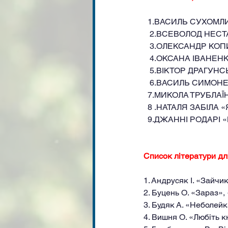
1.ВАСИЛЬ СУХОМЛИ
   2.ВСЕВОЛОД НЕСТ
   3.ОЛЕКСАНДР КО
   4.ОКСАНА ІВАНЕН
   5.ВІКТОР ДРАГУН
   6.ВАСИЛЬ СИМОНЕ
  7.МИКОЛА ТРУБЛАЇН
  8 .НАТАЛЯ ЗАБІЛА 
  9.ДЖАННІ РОДАРІ «
Список літератури дл
1. Андрусяк І. «Зайч
2. Буцень О. «Зараз»,
3. Будяк А. «Неболей
4. Вишня О. «Любіть к