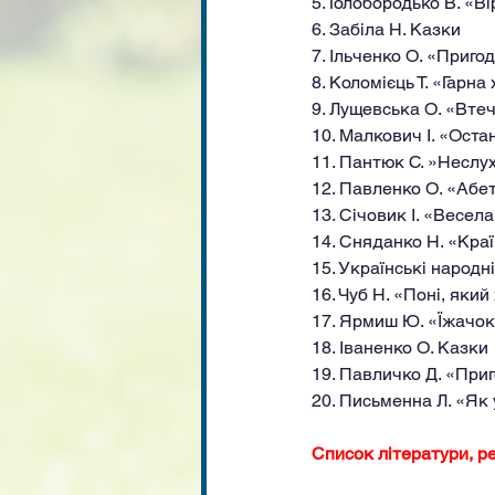
5. Голобородько В. «В
6. Забіла Н. Казки
7. Ільченко О. «Приг
8. Коломієць Т. «Гарна
9. Лущевська О. «Вте
10. Малкович І. «Оста
11. Пантюк С. »Неслу
12. Павленко О. «Абе
13. Січовик І. «Весел
14. Сняданко Н. «Кра
15. Українські народн
16. Чуб Н. «Поні, яки
17. Ярмиш Ю. «Їжачок
18. Іваненко О. Казки
19. Павличко Д. «При
20. Письменна Л. «Як 
Список літератури, р