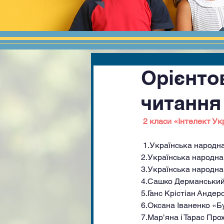
Орієнто
читання
 2 класи «Інтелект Ук
 1.Українська народн
2.Українська народна
3.Українська народна
4.Сашко Дерманський
5.Ганс Крістіан Андер
6.Оксана Іваненко «Б
7.Мар’яна і Тарас Про