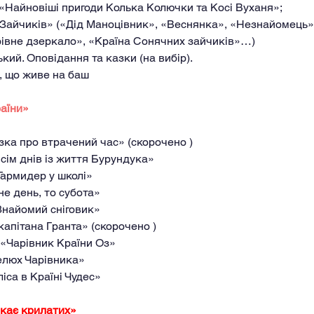
«Найновіші пригоди Колька Колючки та Косі Вуханя»;
 Зайчиків» («Дід Маноцівник», «Веснянка», «Незнайомець»,
івне дзеркало», «Країна Сонячних зайчиків»…)
ий. Оповідання та казки (на вибір).
й, що живе на баш
раїни»
азка про втрачений час» (скорочено )
Вісім днів із життя Бурундука» 
«Гармидер у школі» 
не день, то субота» 
«Знайомий сніговик» 
 капітана Гранта» (скорочено )
 «Чарівник Країни Оз» 
пелюх Чарівника» 
ліса в Країні Чудес» 
екає крилатих»