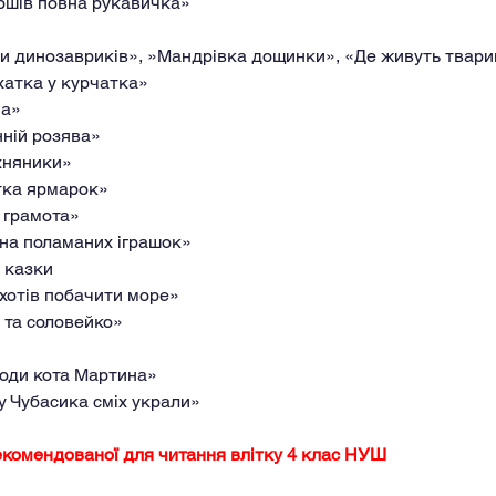
іршів повна рукавичка»
оди динозавриків», »Мандрівка дощинки», «Де живуть твар
 хатка у курчатка»
ча»
нній розява»
хняники»
тка ярмарок»
а грамота»
їна поламаних іграшок»
і казки
й хотів побачити море»
 та соловейко»
годи кота Мартина»
у Чубасика сміх украли»
екомендованої для читання влітку 4 клас НУШ