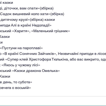
ні казки
оді, діточки, вам спати»(збірка)
 «Садок вишневий коло хати»(збірка)
В дитячому крузі»(збірка) казки
ригоди Алі в країні Недоладії»
инський «Харитя», «Маленький грішник»
 Казки
ки
і «Пустуни на пароплаві»
 «В країні Сонячних Зайчиків», Незвичайні пригоди в лісов
кий «Супер клей Христофора Тюлькіна, або вас викрито, з
 «Якось у чужому лісі»
нський «Казки дракона Омелька»
 Казки
е день, то субота»
ковчега о восьмій»