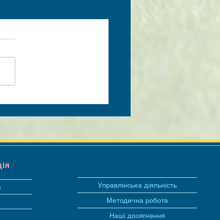
ція
Управлінська діяльність
а
Методична робота
а
Наші досягнення