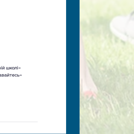
ій школі»
давайтесь»