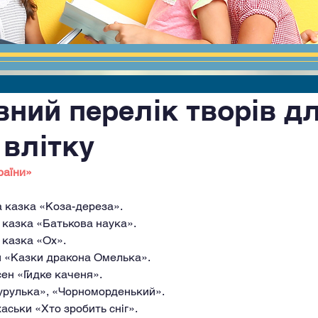
вний перелік творів д
 влітку
раїни»
а казка «Коза-дереза».
 казка «Батькова наука».
 казка «Ох».
 «Казки дракона Омелька».
сен «Гидке каченя».
урулька», «Чорноморденький».
хаськи «Хто зробить сніг».