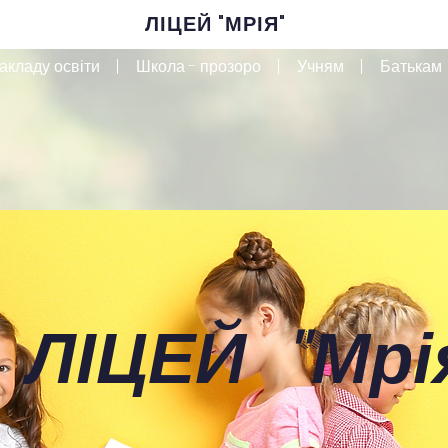
ЛІЦЕЙ "МРІЯ"
акладу освіти
Школа - прозоро
Учням
Батькам
 ЛІЦЕЙ
"
Мрі