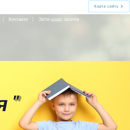
Карта сайту
Контакти
Звіти щодо запитів
я
"