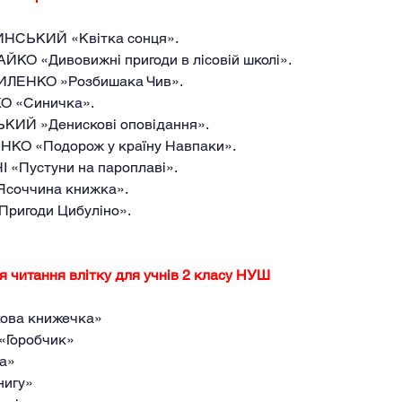
НСЬКИЙ «Квітка сонця».
АЙКО «Дивовижні пригоди в лісовій школі».
ПИЛЕНКО »Розбишака Чив».
КО «Синичка».
СЬКИЙ »Денискові оповідання».
НКО «Подорож у країну Навпаки».
І «Пустуни на пароплаві».
«Ясоччина книжка».
Пригоди Цибуліно».
я читання влітку для учнів 2 класу НУШ
икова книжечка»
 «Горобчик»
ка»
нигу»