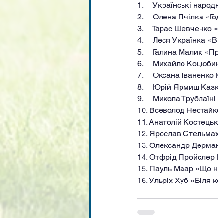
1.     Українські народ
2.     Олена Пчілка «Г
3.     Тарас Шевченко
4.     Леся Українка «
5.     Галина Малик «П
6.     Михайло Коцюб
7.     Оксана Іваненко
8.     Юрій Ярмиш Каз
9.     Микола Трублаїн
10. Всеволод Нестайко
11. Анатолій Костець
12. Ярослав Стельмах
13. Олександр Дерма
14. Отфрід Пройслер
15. Пауль Маар «Що н
16. Ульріх Хуб «Біля 