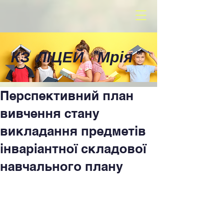
КЗ ЛІЦЕЙ
"
Мрія
"
Перспективний план
вивчення стану
викладання предметів
інваріантної складової
навчального плану