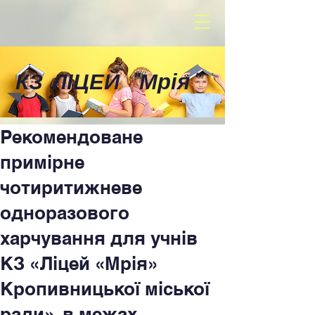
КЗ ЛІЦЕЙ
"
Мрія
"
Рекомендоване
примірне
чотиритижневе
одноразового
харчування для учнів
КЗ «Ліцей «Мрія»
Кропивницької міської
ради», в межах