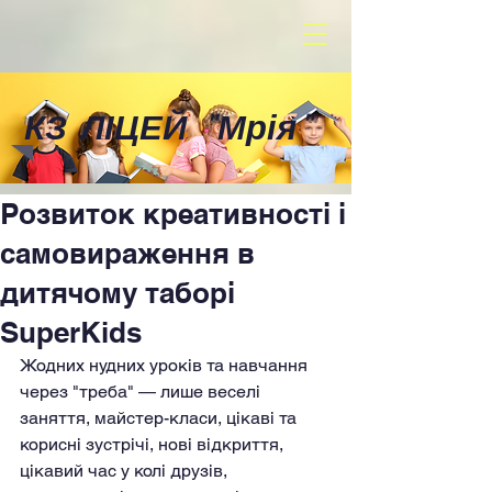
КЗ ЛІЦЕЙ
"
Мрія
"
Розвиток креативності і
самовираження в
дитячому таборі
SuperKids
Жодних нудних уроків та навчання 
через "треба" — лише веселі 
заняття, майстер-класи, цікаві та 
корисні зустрічі, нові відкриття, 
цікавий час у колі друзів, 