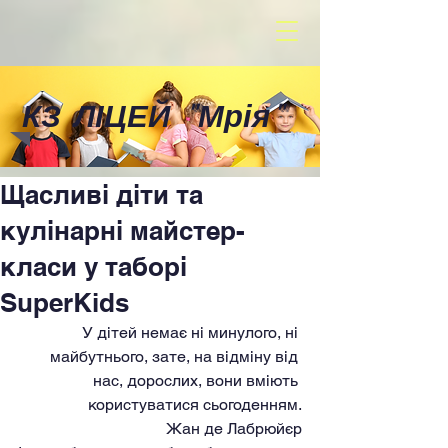
КЗ ЛІЦЕЙ
"
Мрія
"
Щасливі діти та
кулінарні майстер-
класи у таборі
SuperKids
У дітей немає ні минулого, ні 
майбутнього, зате, на відміну від 
нас, дорослих, вони вміють 
користуватися сьогоденням.
Жан де Лабрюйєр