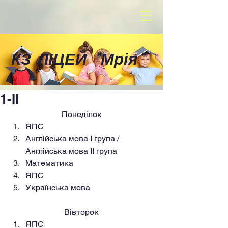
КЗ ЛІЦЕЙ
"
Мрія
"
1-II
Понеділок
ЯПС
Англійська мова I група / 
Англійська мова II група
Математика
ЯПС
Українська мова
Вівторок
ЯПС