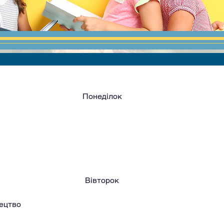
Понеділок
Вівторок
тецтво