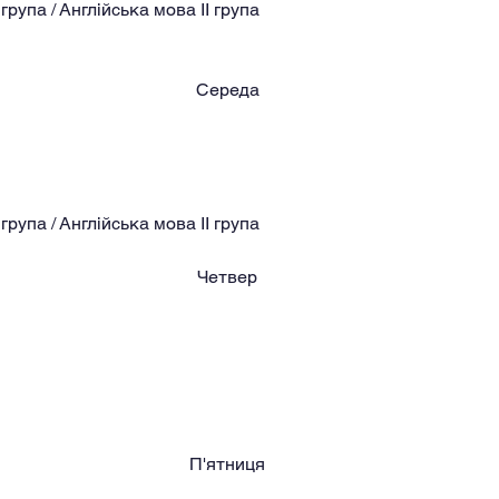
група / Англійська мова II група
Середа
група / Англійська мова II група
Четвер
П'ятниця