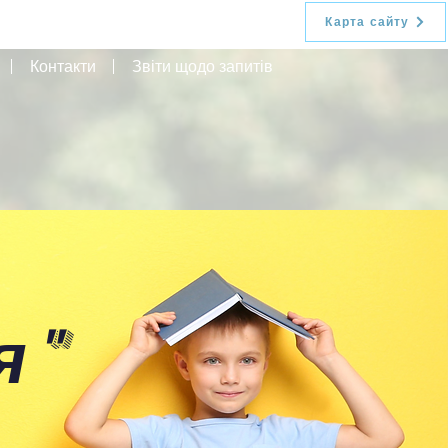
Карта сайту
Контакти
Звіти щодо запитів
я
"