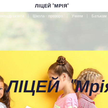
ЛІЦЕЙ "МРІЯ"
акладу освіти
Школа - прозоро
Учням
Батькам
 ЛІЦЕЙ
"
Мрі