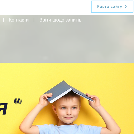
Карта сайту
Контакти
Звіти щодо запитів
я
"