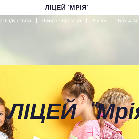
ЛІЦЕЙ "МРІЯ"
акладу освіти
Школа - прозоро
Учням
Батькам
 ЛІЦЕЙ
"
Мрі